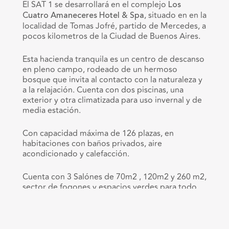
El SAT 1 se desarrollará en el complejo
Los
, situado en en la
Cuatro Amaneceres Hotel & Spa
localidad de Tomas Jofré, partido de Mercedes, a
pocos kilometros de la Ciudad de Buenos Aires.
Esta hacienda tranquila es un centro de descanso
en pleno campo, rodeado de un hermoso
bosque que invita al contacto con la naturaleza y
a la relajación. Cuenta con dos piscinas, una
exterior y otra climatizada para uso invernal y de
media estación.
Con capacidad máxima de 126 plazas, en
habitaciones con baños privados, aire
acondicionado y calefacción.
Cuenta con 3 Salónes de 70m2 , 120m2 y 260 m2,
sector de fogones y espacios verdes para todo
tipo de actividades. Además, dispone de un
Bosque de 8 hectáreas, comedor y servicio de
gastronomía de cocina natural.